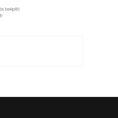
 és beépítő
t!