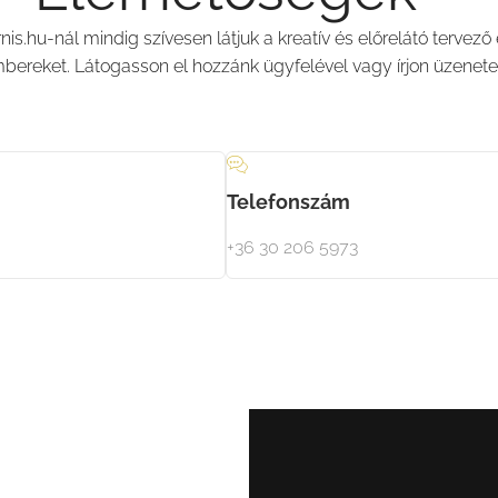
rnis.hu-nál mindig szívesen látjuk a kreatív és előrelátó tervező
bereket. Látogasson el hozzánk ügyfelével vagy írjon üzenete
Telefonszám
+36 30 206 5973