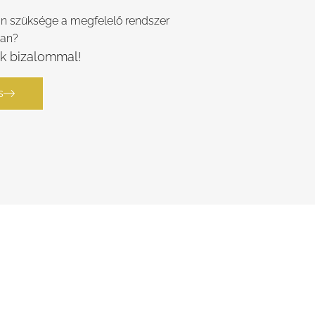
an szüksége a megfelelő rendszer
ban?
k bizalommal!
s