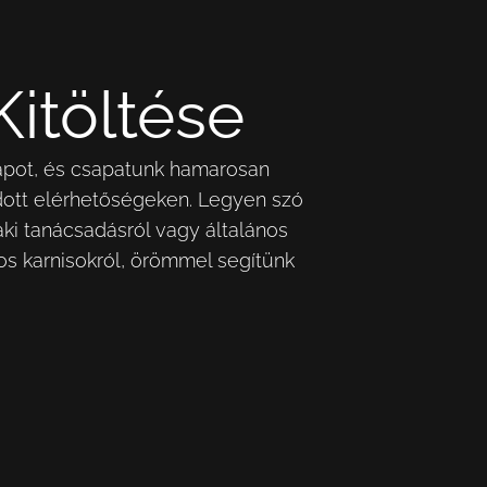
Kitöltése
rlapot, és csapatunk hamarosan
dott elérhetőségeken. Legyen szó
aki tanácsadásról vagy általános
os karnisokról, örömmel segítünk