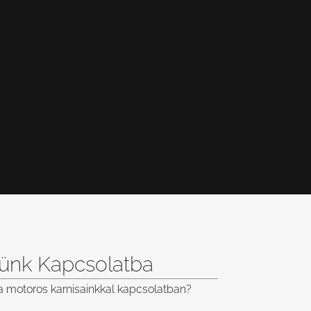
lünk Kapcsolatba
a motoros karnisainkkal kapcsolatban?