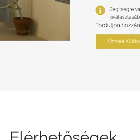
Segítségre v
kiválasztásá
Forduljon hozzán
Üzenet Küldé
Elérhetőségek