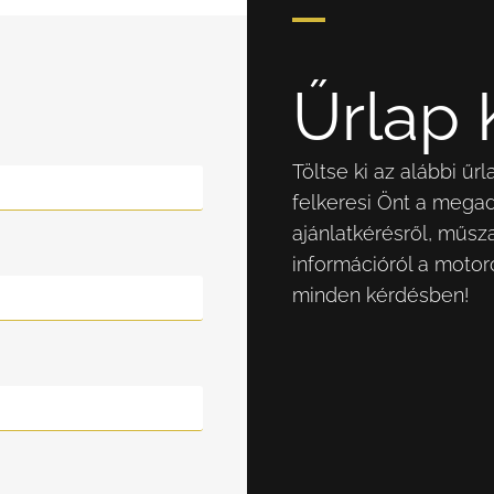
Űrlap 
Töltse ki az alábbi ű
felkeresi Önt a mega
ajánlatkérésről, műsz
információról a motor
minden kérdésben!