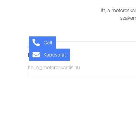
Itt, a motoroska
szakem
Call
Kapcsolat
Email
hello@motoroskarnis.hu